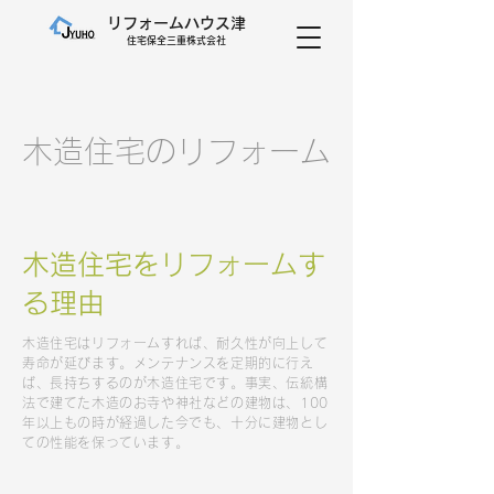
リフォームハウス津
​住宅保全三重株式会社
木造住宅のリフォーム
木造住宅をリフォームす
る理由
木造住宅はリフォームすれば、耐久性が向上して
寿命が延びます。メンテナンスを定期的に行え
ば、長持ちするのが木造住宅です。事実、伝統構
法で建てた木造のお寺や神社などの建物は、100
年以上もの時が経過した今でも、十分に建物とし
ての性能を保っています。