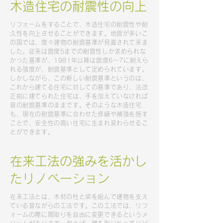
木造住宅の耐震性の向上
リフォームをすることで、木造住宅の耐震性や耐
久性を向上させることができます。地震が多いこ
の国では、度々建物の耐震基準が見直されて来ま
した。従来は震度5までの耐震性しか求められな
かった基準が、1981年以降は震度6～7に耐えら
れる強度が、耐震基準として定められています。
しかしながら、この新しい耐震基準というのは、
これから建てる住宅に対しての基準であり、法改
正前に建てられた住宅は、手を加えていなければ
昔の耐震基準のままです。そのような木造住宅
も、現在の耐震基準に合わせた修繕や補強を施す
ことで、安全性の高い住宅に生まれ変わらせるこ
とができます。
在来工法の強みを活かし
たリノベーション
在来工法とは、木材の柱と梁を組んで建物を支え
ている昔ながらの工法です。この工法では、リフ
ォームの際に間取りを自由に変更できるというメ