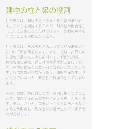
建物の柱と梁の役割
柱や梁には、建物の重さを支える役割がありま
す。これらを補強することで、耐久性や耐震性が
向上して安全になるだけではなく、建物の寿命を
延ばすことも可能となります。
柱と梁には、それぞれどのような役目があるのか
についての説明をします。まず、柱は、鉛直方向
に建物の重さを支える部材です。1階と2階を一
体化させる役割、通し柱や大黒柱がまさにそれ
で、建物の構造上必要不可欠なものとなっていま
す。柱の本数が少なかったリ、強度を満たす太さ
が足りていないと、安全性に問題が生じてしまい
ます。
一方、梁は、棟に対して水平方向に取りつけるこ
とで、屋根や床の荷重を柱に伝える役目がありま
す。梁が小さいと、荷重が上手く柱に伝わらなく
なるため耐震性、耐久性に問題が生じてしまう恐
れがあります。