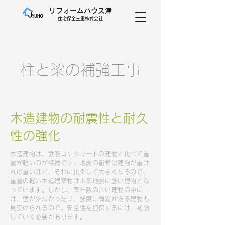
リフォームハウス津
​住宅保全三重株式会社
​柱と梁の補強工事
木造建物の耐震性と耐久
性の強化
木造建物は、鉄筋コンクリートの建物と比べて重
量が軽いのが特徴です。地震の衝撃は建物が重け
れば重いほど、それに比例して大きくなるので、
重量の軽い木造建築物は本来地震に強い建物とな
っています。しかし、築年数の古い建物の中に
は、壁が少なかったリ、強度に問題がある建物も
見受けられるので、安全性を担保するには、補強
していく必要があります。