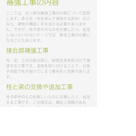
補強工事の内容
ここでは、柱と梁の補強工事の内容について説明
します。添え柱（柱を挟んで補強する部材）だけ
なら、建物の構造に手を加える必要がありませ
ん。ですが、柱や梁そのものを交換したり、追加
しないといけないケースでは、解体工事が必要に
なることもあります。
接合部補強工事
柱、梁、土台の接合部に、耐震金物を取付けて補
強する工事です。金物を取り付けることで、台風
や地震で柱が抜けてしまう事を防ぐ効果がありま
す。
柱と梁の交換や追加工事
柱や梁そのものを新しいものに交換したり、追加
する工事です。この場合は、構造上問題があれ
ば、一旦部分的に解体する工事が必要になる場合
があります。著しい劣化や、今の耐震基準を満た
していない木造建築物の補強工事には、この方法
が一般的です。
壁補強