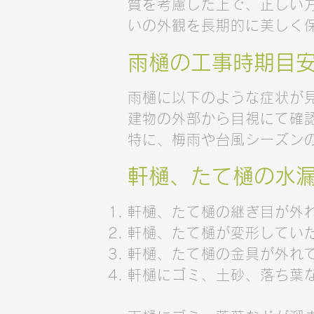
質を考慮した上で、正しい
いの外観を長期的に美しく
雨樋の工事時期目
雨樋に以下のような症状が
建物の外部から目視にて確
特に、梅雨や台風シーズン
軒樋、たて樋の水
軒樋、たて樋の継ぎ目が外
軒樋、たて樋が変形してい
軒樋、たて樋の金具が外れ
軒樋にゴミ、土砂、落ち葉